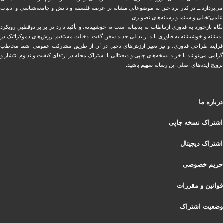
می‌پردازد ــ در کنار پرداختن به موضوعاتی مشابه در عرصه فلسفه و دانش و ‏جامعه‌شناسی و ادبیات
علمی‌تخیلی و سینما و رسانه‌های تصویری.
نگاه بازخورد به فناوری ارتباطات نه بدبینانه است نه خوشبینانه، و تأکید دارد ‏در برابر دوقطبیِ رویکرد
بدبینانه و خوشبینانه به فناوری باید از بدیلی جدید سخن گفت: دخالت مستقیم ارزش‌های دموکراتیک در
‏فرایند طراحی فناوری، و نیز تغییر ارزش‌های دخيل در آن از طریق مشاركت عمومی. شما مخاطب
گرامی می‌توانید با خرید نسخه‌های چاپی و دیجیتالی یا ‏اشتراک مجله در ارتقای کیفیت و تداوم انتشار و
ترویج ایده‌های اصلی این رسانه سهیم باشید.
درباره ما
اشتراک نسخه چاپی
اشتراک دیجیتال
حریم خصوصی
قوانین و مقررات
وضعیت اشتراک