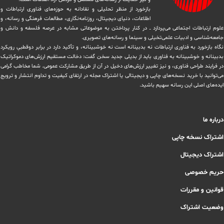
بازخورد از منظر تحلیلی و نقادانه به حوزه‌های فناوری ارتباطات و
اطلاعات، دنیای دیجیتال، روزنامه‌نگاری، ‏مطالعات فرهنگی و رسانه، و
علوم ارتباطات اجتماعی می‌پردازد ــ در کنار پرداختن به موضوعاتی مشابه در عرصه فلسفه و دانش و
‏جامعه‌شناسی و ادبیات علمی‌تخیلی و سینما و رسانه‌های تصویری.
نگاه بازخورد به فناوری ارتباطات نه بدبینانه است نه خوشبینانه، و تأکید دارد ‏در برابر دوقطبیِ رویکرد
بدبینانه و خوشبینانه به فناوری باید از بدیلی جدید سخن گفت: دخالت مستقیم ارزش‌های دموکراتیک
در ‏فرایند طراحی فناوری، و نیز تغییر ارزش‌های دخيل در آن از طریق مشاركت عمومی. شما مخاطب گرامی
می‌توانید با خرید نسخه‌های چاپی و دیجیتالی یا ‏اشتراک مجله در ارتقای کیفیت و تداوم انتشار و ترویج
ایده‌های اصلی این رسانه سهیم باشید.
درباره ما
اشتراک نسخه چاپی
اشتراک دیجیتال
حریم خصوصی
قوانین و مقررات
وضعیت اشتراک