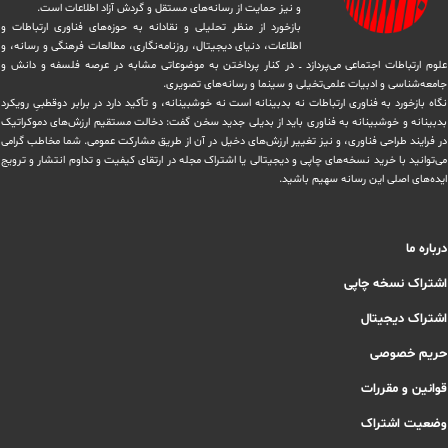
و نیز حمایت از رسانه‌های مستقل و‌ گردش ‏آزاد اطلاعات است.
بازخورد از منظر تحلیلی و نقادانه به حوزه‌های فناوری ارتباطات و
اطلاعات، دنیای دیجیتال، روزنامه‌نگاری، ‏مطالعات فرهنگی و رسانه، و
علوم ارتباطات اجتماعی می‌پردازد ــ در کنار پرداختن به موضوعاتی مشابه در عرصه فلسفه و دانش و
‏جامعه‌شناسی و ادبیات علمی‌تخیلی و سینما و رسانه‌های تصویری.
نگاه بازخورد به فناوری ارتباطات نه بدبینانه است نه خوشبینانه، و تأکید دارد ‏در برابر دوقطبیِ رویکرد
بدبینانه و خوشبینانه به فناوری باید از بدیلی جدید سخن گفت: دخالت مستقیم ارزش‌های دموکراتیک
در ‏فرایند طراحی فناوری، و نیز تغییر ارزش‌های دخيل در آن از طریق مشاركت عمومی. شما مخاطب گرامی
می‌توانید با خرید نسخه‌های چاپی و دیجیتالی یا ‏اشتراک مجله در ارتقای کیفیت و تداوم انتشار و ترویج
ایده‌های اصلی این رسانه سهیم باشید.
درباره ما
اشتراک نسخه چاپی
اشتراک دیجیتال
حریم خصوصی
قوانین و مقررات
وضعیت اشتراک