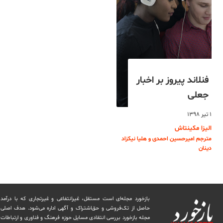
فنلاند پیروز بر اخبار
جعلی
۱ تیر ۱۳۹۸
الیزا مکینتاش
مترجم امیرحسین احمدی و هلیا نیکزاد
دینان
بازخورد مجله‌ای است مستقل، غیرانتفاعی و غیرتجاری که با درآمد
حاصل از تک‌فروشی و حق‌اشتراک و آگهی اداره می‌شود. ‏هدف اصلی
مجله بازخورد بررسی انتقادی مسایل حوزه فرهنگ و فناوری و ارتباطات