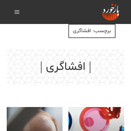
برچسب: افشاگری
افشاگری