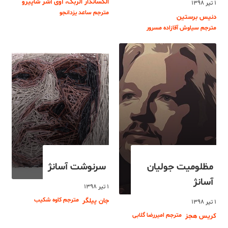
الکساندار الربک، آوی آشر شاپیرو
۱ تیر ۱۳۹۸
مترجم ساعد یزدانجو
دنیس برستین
مترجم سیاوش آقازاده مسرور
مظلومیت جولیان
سرنوشت آسانژ
آسانژ
۱ تیر ۱۳۹۸
مترجم کاوه شکیب
جان پیلگر
۱ تیر ۱۳۹۸
مترجم امیررضا گلابی
کریس هجز