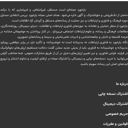
بازخورد مجله‌ای است مستقل، غیرانتفاعی و غیرتجاری که با درآمد
حاصل از تک‌فروشی و حق‌اشتراک و آگهی اداره می‌شود. ‏هدف اصلی مجله بازخورد بررسی انتقادی مسایل
حوزه فرهنگ و فناوری و ارتباطات و نیز حمایت از رسانه‌های مستقل و‌ گردش ‏آزاد اطلاعات است.
بازخورد از منظر تحلیلی و نقادانه به حوزه‌های فناوری ارتباطات و اطلاعات، دنیای دیجیتال، روزنامه‌نگاری،
‏مطالعات فرهنگی و رسانه، و علوم ارتباطات اجتماعی می‌پردازد ــ در کنار پرداختن به موضوعاتی مشابه در
عرصه فلسفه و دانش و ‏جامعه‌شناسی و ادبیات علمی‌تخیلی و سینما و رسانه‌های تصویری.
نگاه بازخورد به فناوری ارتباطات نه بدبینانه است نه خوشبینانه، و تأکید دارد ‏در برابر دوقطبیِ رویکرد
بدبینانه و خوشبینانه به فناوری باید از بدیلی جدید سخن گفت: دخالت مستقیم ارزش‌های دموکراتیک
در ‏فرایند طراحی فناوری، و نیز تغییر ارزش‌های دخيل در آن از طریق مشاركت عمومی. شما مخاطب گرامی
می‌توانید با خرید نسخه‌های چاپی و دیجیتالی یا ‏اشتراک مجله در ارتقای کیفیت و تداوم انتشار و ترویج
ایده‌های اصلی این رسانه سهیم باشید.
درباره ما
اشتراک نسخه چاپی
اشتراک دیجیتال
حریم خصوصی
قوانین و مقررات