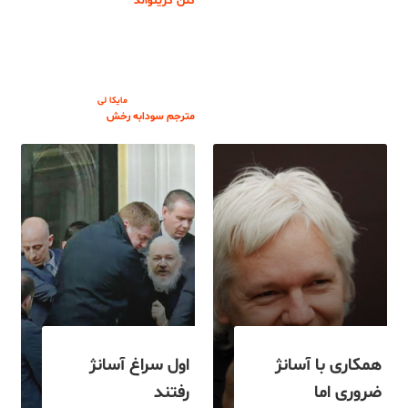
گلن گرینوالد
مایکا لی
مترجم سودابه رخش
همکاری با آسانژ
اول سراغ آسانژ
ضروری اما
رفتند