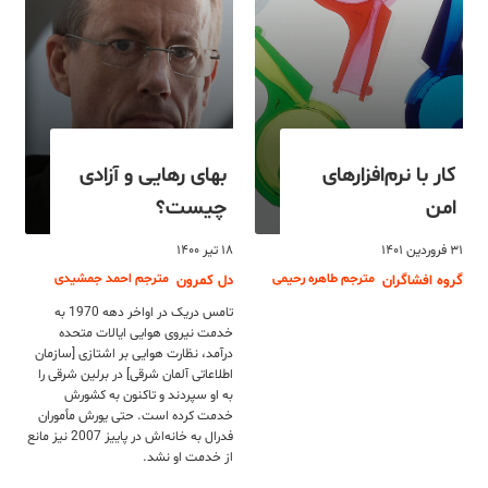
کار با نرم‌افزارهای
بهای رهایی و آزادی
امن
چیست؟
۳۱ فروردین ۱۴۰۱
۱۸ تیر ۱۴۰۰
مترجم طاهره رحیمی
مترجم احمد جمشیدی
گروه افشاگران
دل کمرون
تامس دریک در اواخر دهه 1970 به
خدمت نیروی هوایی ایالات متحده
درآمد، نظارت هوایی بر اشتازی [سازمان
اطلاعاتی آلمان شرقی] در ‏برلین شرقی را
به او سپردند و تاکنون به کشورش
خدمت کرده است. حتی یورش مأموران
فدرال به خانه‌اش در پاییز 2007 نیز مانع
از خدمت او نشد.