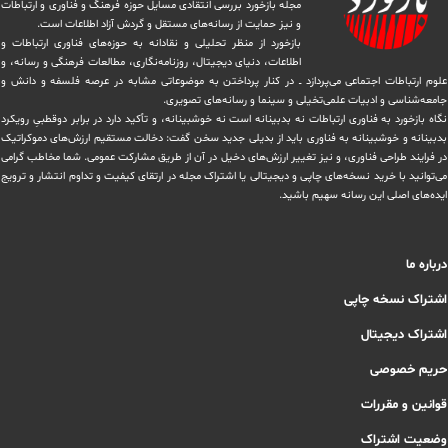
مجله بازخورد بررسی انتقادی مسایل حوزه فرهنگ و فناوری و ارتباطات
و نیز حمایت از رسانه‌های مستقل و‌ گردش ‏آزاد اطلاعات است.
بازخورد از منظر تحلیلی و نقادانه به حوزه‌های فناوری ارتباطات و
اطلاعات، دنیای دیجیتال، روزنامه‌نگاری، ‏مطالعات فرهنگی و رسانه، و
علوم ارتباطات اجتماعی می‌پردازد ــ در کنار پرداختن به موضوعاتی مشابه در عرصه فلسفه و دانش و
‏جامعه‌شناسی و ادبیات علمی‌تخیلی و سینما و رسانه‌های تصویری.
نگاه بازخورد به فناوری ارتباطات نه بدبینانه است نه خوشبینانه، و تأکید دارد ‏در برابر دوقطبیِ رویکرد
بدبینانه و خوشبینانه به فناوری باید از بدیلی جدید سخن گفت: دخالت مستقیم ارزش‌های دموکراتیک
در ‏فرایند طراحی فناوری، و نیز تغییر ارزش‌های دخيل در آن از طریق مشاركت عمومی. شما مخاطب گرامی
می‌توانید با خرید نسخه‌های چاپی و دیجیتالی یا ‏اشتراک مجله در ارتقای کیفیت و تداوم انتشار و ترویج
ایده‌های اصلی این رسانه سهیم باشید.
درباره ما
اشتراک نسخه چاپی
اشتراک دیجیتال
حریم خصوصی
قوانین و مقررات
وضعیت اشتراک