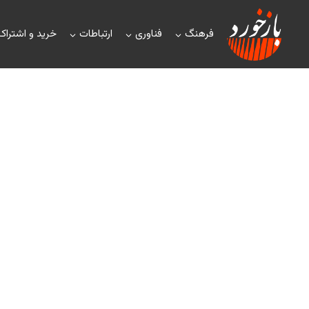
فرهنگ
فناوری
ارتباطات
خرید و اشتراک