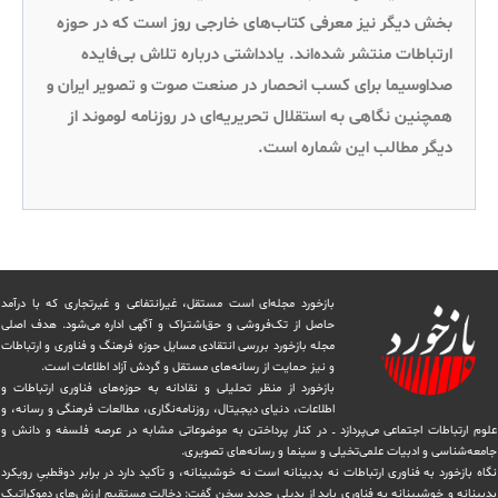
بخش دیگر نیز معرفی کتاب‌های خارجی روز است که در حوزه
ارتباطات منتشر شده‌اند. یادداشتی درباره تلاش بی‌فایده
صداوسیما برای کسب انحصار در صنعت صوت و تصویر ایران و
همچنین نگاهی به استقلال تحریریه‌ای در روزنامه لوموند از
دیگر مطالب این شماره است.
بازخورد مجله‌ای است مستقل، غیرانتفاعی و غیرتجاری که با درآمد
حاصل از تک‌فروشی و حق‌اشتراک و آگهی اداره می‌شود. ‏هدف اصلی
مجله بازخورد بررسی انتقادی مسایل حوزه فرهنگ و فناوری و ارتباطات
و نیز حمایت از رسانه‌های مستقل و‌ گردش ‏آزاد اطلاعات است.
بازخورد از منظر تحلیلی و نقادانه به حوزه‌های فناوری ارتباطات و
اطلاعات، دنیای دیجیتال، روزنامه‌نگاری، ‏مطالعات فرهنگی و رسانه، و
علوم ارتباطات اجتماعی می‌پردازد ــ در کنار پرداختن به موضوعاتی مشابه در عرصه فلسفه و دانش و
‏جامعه‌شناسی و ادبیات علمی‌تخیلی و سینما و رسانه‌های تصویری.
نگاه بازخورد به فناوری ارتباطات نه بدبینانه است نه خوشبینانه، و تأکید دارد ‏در برابر دوقطبیِ رویکرد
بدبینانه و خوشبینانه به فناوری باید از بدیلی جدید سخن گفت: دخالت مستقیم ارزش‌های دموکراتیک