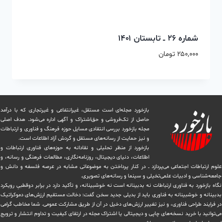
شماره ۲۶ ــ تابستان ۱۴۰۱
۲۵۰,۰۰۰
تومان
بازخورد مجله‌ای است مستقل، غیرانتفاعی و غیرتجاری که با درآمد
حاصل از تک‌فروشی و حق‌اشتراک و آگهی اداره می‌شود. ‏هدف اصلی
مجله بازخورد بررسی انتقادی مسایل حوزه فرهنگ و فناوری و ارتباطات
و نیز حمایت از رسانه‌های مستقل و‌ گردش ‏آزاد اطلاعات است.
بازخورد از منظر تحلیلی و نقادانه به حوزه‌های فناوری ارتباطات و
اطلاعات، دنیای دیجیتال، روزنامه‌نگاری، ‏مطالعات فرهنگی و رسانه، و
علوم ارتباطات اجتماعی می‌پردازد ــ در کنار پرداختن به موضوعاتی مشابه در عرصه فلسفه و دانش و
‏جامعه‌شناسی و ادبیات علمی‌تخیلی و سینما و رسانه‌های تصویری.
نگاه بازخورد به فناوری ارتباطات نه بدبینانه است نه خوشبینانه، و تأکید دارد ‏در برابر دوقطبیِ رویکرد
بدبینانه و خوشبینانه به فناوری باید از بدیلی جدید سخن گفت: دخالت مستقیم ارزش‌های دموکراتیک
در ‏فرایند طراحی فناوری، و نیز تغییر ارزش‌های دخيل در آن از طریق مشاركت عمومی. شما مخاطب گرامی
می‌توانید با خرید نسخه‌های چاپی و دیجیتالی یا ‏اشتراک مجله در ارتقای کیفیت و تداوم انتشار و ترویج