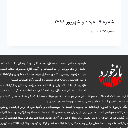
شماره ۹ ــ مرداد و شهریور ۱۳۹۸
۲۵۰,۰۰۰
تومان
بازخورد مجله‌ای است مستقل، غیرانتفاعی و غیرتجاری که با درآمد
حاصل از تک‌فروشی و حق‌اشتراک و آگهی اداره می‌شود. ‏هدف اصلی
مجله بازخورد بررسی انتقادی مسایل حوزه فرهنگ و فناوری و ارتباطات
و نیز حمایت از رسانه‌های مستقل و‌ گردش ‏آزاد اطلاعات است.
بازخورد از منظر تحلیلی و نقادانه به حوزه‌های فناوری ارتباطات و
اطلاعات، دنیای دیجیتال، روزنامه‌نگاری، ‏مطالعات فرهنگی و رسانه، و
علوم ارتباطات اجتماعی می‌پردازد ــ در کنار پرداختن به موضوعاتی مشابه در عرصه فلسفه و دانش و
‏جامعه‌شناسی و ادبیات علمی‌تخیلی و سینما و رسانه‌های تصویری.
نگاه بازخورد به فناوری ارتباطات نه بدبینانه است نه خوشبینانه، و تأکید دارد ‏در برابر دوقطبیِ رویکرد
بدبینانه و خوشبینانه به فناوری باید از بدیلی جدید سخن گفت: دخالت مستقیم ارزش‌های دموکراتیک
در ‏فرایند طراحی فناوری، و نیز تغییر ارزش‌های دخيل در آن از طریق مشاركت عمومی. شما مخاطب گرامی
می‌توانید با خرید نسخه‌های چاپی و دیجیتالی یا ‏اشتراک مجله در ارتقای کیفیت و تداوم انتشار و ترویج