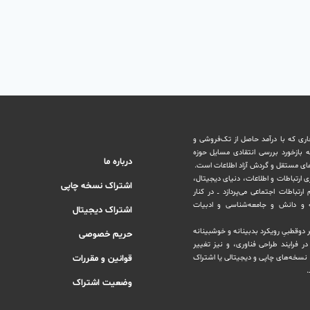
اری که با درآمد حاصل از تک‌فروشی و
ه بازخورد بررسی انتقادی مسایل حوزه
درباره ما
های مستقل و‌ گردش ‏آزاد اطلاعات است.
ری ارتباطات و اطلاعات، دنیای دیجیتال،
اشتراک نسخه چاپی
رتباطات اجتماعی می‌پردازد ــ در کنار
و دانش و ‏جامعه‌شناسی و ادبیات
اشتراک دیجیتال
بر دوقطبیِ رویکرد بدبینانه و خوشبینانه
حریم خصوصی
‏فرایند طراحی فناوری، و نیز تغییر
نسخه‌های چاپی و دیجیتالی یا ‏اشتراک
قوانین و مقررات
.
وضعیت اشتراک