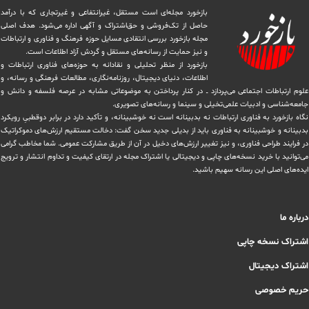
بازخورد مجله‌ای است مستقل، غیرانتفاعی و غیرتجاری که با درآمد
حاصل از تک‌فروشی و حق‌اشتراک و آگهی اداره می‌شود. ‏هدف اصلی
مجله بازخورد بررسی انتقادی مسایل حوزه فرهنگ و فناوری و ارتباطات
و نیز حمایت از رسانه‌های مستقل و‌ گردش ‏آزاد اطلاعات است.
بازخورد از منظر تحلیلی و نقادانه به حوزه‌های فناوری ارتباطات و
اطلاعات، دنیای دیجیتال، روزنامه‌نگاری، ‏مطالعات فرهنگی و رسانه، و
علوم ارتباطات اجتماعی می‌پردازد ــ در کنار پرداختن به موضوعاتی مشابه در عرصه فلسفه و دانش و
‏جامعه‌شناسی و ادبیات علمی‌تخیلی و سینما و رسانه‌های تصویری.
نگاه بازخورد به فناوری ارتباطات نه بدبینانه است نه خوشبینانه، و تأکید دارد ‏در برابر دوقطبیِ رویکرد
بدبینانه و خوشبینانه به فناوری باید از بدیلی جدید سخن گفت: دخالت مستقیم ارزش‌های دموکراتیک
در ‏فرایند طراحی فناوری، و نیز تغییر ارزش‌های دخيل در آن از طریق مشاركت عمومی. شما مخاطب گرامی
می‌توانید با خرید نسخه‌های چاپی و دیجیتالی یا ‏اشتراک مجله در ارتقای کیفیت و تداوم انتشار و ترویج
ایده‌های اصلی این رسانه سهیم باشید.
درباره ما
اشتراک نسخه چاپی
اشتراک دیجیتال
حریم خصوصی