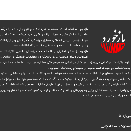
بازخورد مجله‌ای است مستقل، غیرانتفاعی و غیرتجاری که با درآمد
حاصل از تک‌فروشی و حق‌اشتراک و آگهی اداره می‌شود. ‏هدف اصلی
مجله بازخورد بررسی انتقادی مسایل حوزه فرهنگ و فناوری و ارتباطات
و نیز حمایت از رسانه‌های مستقل و‌ گردش ‏آزاد اطلاعات است.
بازخورد از منظر تحلیلی و نقادانه به حوزه‌های فناوری ارتباطات و
اطلاعات، دنیای دیجیتال، روزنامه‌نگاری، ‏مطالعات فرهنگی و رسانه، و
علوم ارتباطات اجتماعی می‌پردازد ــ در کنار پرداختن به موضوعاتی مشابه در عرصه فلسفه و دانش و
‏جامعه‌شناسی و ادبیات علمی‌تخیلی و سینما و رسانه‌های تصویری.
نگاه بازخورد به فناوری ارتباطات نه بدبینانه است نه خوشبینانه، و تأکید دارد ‏در برابر دوقطبیِ رویکرد
بدبینانه و خوشبینانه به فناوری باید از بدیلی جدید سخن گفت: دخالت مستقیم ارزش‌های دموکراتیک
در ‏فرایند طراحی فناوری، و نیز تغییر ارزش‌های دخيل در آن از طریق مشاركت عمومی. شما مخاطب گرامی
می‌توانید با خرید نسخه‌های چاپی و دیجیتالی یا ‏اشتراک مجله در ارتقای کیفیت و تداوم انتشار و ترویج
ایده‌های اصلی این رسانه سهیم باشید.
درباره ما
اشتراک نسخه چاپی