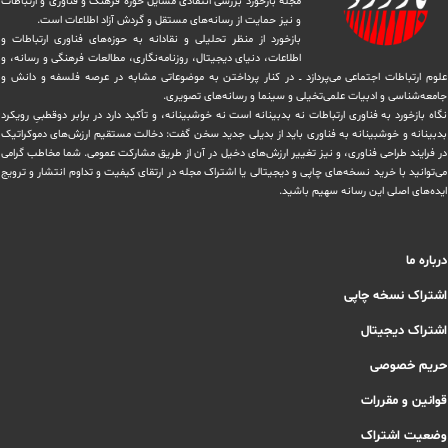
مجله بازخورد بررسی انتقادی مسایل حوزه فرهنگ و فناوری و ارتباطات
و نیز حمایت از رسانه‌های مستقل و‌ گردش ‏آزاد اطلاعات است.
بازخورد از منظر تحلیلی و نقادانه به حوزه‌های فناوری ارتباطات و
اطلاعات، دنیای دیجیتال، روزنامه‌نگاری، ‏مطالعات فرهنگی و رسانه، و
علوم ارتباطات اجتماعی می‌پردازد ــ در کنار پرداختن به موضوعاتی مشابه در عرصه فلسفه و دانش و
‏جامعه‌شناسی و ادبیات علمی‌تخیلی و سینما و رسانه‌های تصویری.
نگاه بازخورد به فناوری ارتباطات نه بدبینانه است نه خوشبینانه، و تأکید دارد ‏در برابر دوقطبیِ رویکرد
بدبینانه و خوشبینانه به فناوری باید از بدیلی جدید سخن گفت: دخالت مستقیم ارزش‌های دموکراتیک
در ‏فرایند طراحی فناوری، و نیز تغییر ارزش‌های دخيل در آن از طریق مشاركت عمومی. شما مخاطب گرامی
می‌توانید با خرید نسخه‌های چاپی و دیجیتالی یا ‏اشتراک مجله در ارتقای کیفیت و تداوم انتشار و ترویج
ایده‌های اصلی این رسانه سهیم باشید.
درباره ما
اشتراک نسخه چاپی
اشتراک دیجیتال
حریم خصوصی
قوانین و مقررات
وضعیت اشتراک