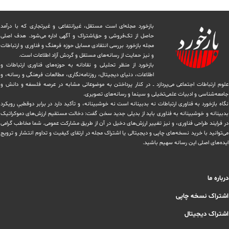
بازخورد مجله‌ای است مستقل، غیرانتفاعی و غیرتجاری که با درآمد
حاصل از تک‌فروشی و حق‌اشتراک و آگهی اداره می‌شود. ‏هدف اصلی
مجله بازخورد بررسی انتقادی مسایل حوزه فرهنگ و فناوری و ارتباطات
و نیز حمایت از رسانه‌های مستقل و‌ گردش ‏آزاد اطلاعات است.
بازخورد از منظر تحلیلی و نقادانه به حوزه‌های فناوری ارتباطات و
اطلاعات، دنیای دیجیتال، روزنامه‌نگاری، ‏مطالعات فرهنگی و رسانه، و
علوم ارتباطات اجتماعی می‌پردازد ــ در کنار پرداختن به موضوعاتی مشابه در عرصه فلسفه و دانش و
‏جامعه‌شناسی و ادبیات علمی‌تخیلی و سینما و رسانه‌های تصویری.
نگاه بازخورد به فناوری ارتباطات نه بدبینانه است نه خوشبینانه، و تأکید دارد ‏در برابر دوقطبیِ رویکرد
بدبینانه و خوشبینانه به فناوری باید از بدیلی جدید سخن گفت: دخالت مستقیم ارزش‌های دموکراتیک
در ‏فرایند طراحی فناوری، و نیز تغییر ارزش‌های دخيل در آن از طریق مشاركت عمومی. شما مخاطب گرامی
می‌توانید با خرید نسخه‌های چاپی و دیجیتالی یا ‏اشتراک مجله در ارتقای کیفیت و تداوم انتشار و ترویج
ایده‌های اصلی این رسانه سهیم باشید.
درباره ما
اشتراک نسخه چاپی
اشتراک دیجیتال