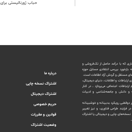
حباب ژورنالیستی برای ف
اری که با درآمد حاصل از تک‌فروشی و
ه بازخورد بررسی انتقادی مسایل حوزه
درباره ما
های مستقل و‌ گردش ‏آزاد اطلاعات است.
ری ارتباطات و اطلاعات، دنیای دیجیتال،
اشتراک نسخه چاپی
رتباطات اجتماعی می‌پردازد ــ در کنار
و دانش و ‏جامعه‌شناسی و ادبیات
اشتراک دیجیتال
بر دوقطبیِ رویکرد بدبینانه و خوشبینانه
حریم خصوصی
‏فرایند طراحی فناوری، و نیز تغییر
نسخه‌های چاپی و دیجیتالی یا ‏اشتراک
قوانین و مقررات
.
وضعیت اشتراک