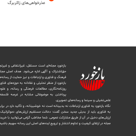
عذرخواهی‌های زاکربرگ
بازخورد مجله‌ای است مستقل، غیرانتفاعی و غیرتج
حق‌اشتراک و آگهی اداره می‌شود. ‏هدف اصلی مجل
فرهنگ و فناوری و ارتباطات و نیز حمایت از رسانه‌
بازخورد از منظر تحلیلی و نقادانه به حوزه‌های فناو
روزنامه‌نگاری، ‏مطالعات فرهنگی و رسانه، و علوم ا
پرداختن به موضوعاتی مشابه در عرصه فلسفه 
علمی‌تخیلی و سینما و رسانه‌های تصویری.
نگاه بازخورد به فناوری ارتباطات نه بدبینانه است نه خوشبینانه، و تأکید دارد ‏در برا
به فناوری باید از بدیلی جدید سخن گفت: دخالت مستقیم ارزش‌های دموکراتیک در 
ارزش‌های دخيل در آن از طریق مشاركت عمومی. شما مخاطب گرامی می‌توانید با خرید 
مجله در ارتقای کیفیت و تداوم انتشار و ترویج ایده‌های اصلی این رسانه سهیم باشید