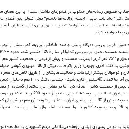
‌ها، به‌خصوص رسانه‌های مکتوب در کشورمان داشته است؟ آیا این فضای م
ش تیراژ نشریات چاپی، ازجمله روزنامه‌ها باشیم؟ دوئل کنونی بین فضای مج
هفته‌نامه‌ها، مجله‌ها و … ختم خواهد شد یا به مرور زمان، این مخاطبان فض
پیدا خواهند کرد؟
 طبق آخرین بررسی «درگاه پایش جامعه اطلاعاتی ایران»، کمی بیش از نیمی
کشور برابر با ۴۲ میلیون و ۵۴۴ هزار و ۷۵۳ نفر کاربر اینترنت هستند و بیش از نیمی از جمعیت کشور
هوشمند استفاده می‌کنند. همچنین به گفته آذری جهرمی، وزیر ار
امروز ۴۰ درصد جوانان و نوجوانان بیشتر ارتباطات و فعالیت‌هایشان را از طریق تلفن‌های هم
می‌دهند. علاوه‌براین، باید به این آمارها تعداد 40میلیون کاربر شبکه اجتماعی «تلگرام» را هم به‌عن
نیمی از جمعیت کشور، اضافه کرد. اما در مقابل این استقبال گسترده از فض
مجازی، روزگار رسانه‌های مکتوب در ایران اصلا خوب نیست؛ تا جایی
800هزار نسخه است که برای جمعیت بیش از 80 میلیون نفری ایران منتشر می‌شوند؛ آن هم در ش
سازمان نهضت سوادآموزی، حدود 95درصد جمعیت کشور باسواد هستند. اما سوال اصلی این است که 
اید به عوامل بسیاری زیادی ازجمله بی‌علاقگی مردم کشورمان به مطالعه (تو