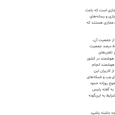
جازی است که باعث
ازی و رسانه‌های
ای مجازی هستند که
 از جمعیت آن،
کاربران اینترنت و تلفن‌های هوشمند هستند. طبق این بررسی که اواخر سال 1395 منتشر شد، حدود ۵۳.۲۳ درصد جمعیت
 هم از تلفن‌های
تباطات، بیش از 100 میلیون گوشی همراه هوشمند در کشور
راه هوشمند انجام
وان نیمی از کاربران این
ای وب و شبکه‌های
 که تیراژ حدود 200 روزنامه کشور درمجموع روزانه حدود
رایطی که به گفته رئیس
چرا شرایط به این‌گونه
جه داشته باشید