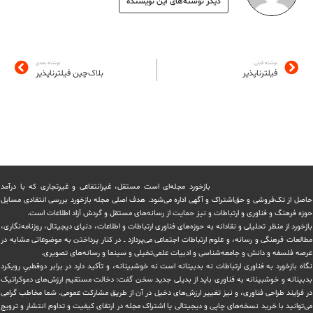
دیگر نوشته‌های این نویسنده
نوشته قبلی
نوشته بعدی
فیلترناپذیر
بلاک‌چین فیلترناپذیر
بازخورد مجله‌ای است مستقل، غیرانتفاعی و غیرتجاری که با درآمد
حاصل از تک‌فروشی و حق‌اشتراک و آگهی اداره می‌شود. ‏هدف اصلی مجله بازخورد بررسی انتقادی مسایل
حوزه فرهنگ و فناوری و ارتباطات و نیز حمایت از رسانه‌های مستقل و‌ گردش ‏آزاد اطلاعات است.
بازخورد از منظر تحلیلی و نقادانه به حوزه‌های فناوری ارتباطات و اطلاعات، دنیای دیجیتال، روزنامه‌نگاری،
‏مطالعات فرهنگی و رسانه، و علوم ارتباطات اجتماعی می‌پردازد ــ در کنار پرداختن به موضوعاتی مشابه در
عرصه فلسفه و دانش و ‏جامعه‌شناسی و ادبیات علمی‌تخیلی و سینما و رسانه‌های تصویری.
نگاه بازخورد به فناوری ارتباطات نه بدبینانه است نه خوشبینانه، و تأکید دارد ‏در برابر دوقطبیِ رویکرد
بدبینانه و خوشبینانه به فناوری باید از بدیلی جدید سخن گفت: دخالت مستقیم ارزش‌های دموکراتیک
در ‏فرایند طراحی فناوری، و نیز تغییر ارزش‌های دخيل در آن از طریق مشاركت عمومی. شما مخاطب گرامی
می‌توانید با خرید نسخه‌های چاپی و دیجیتالی یا ‏اشتراک مجله در ارتقای کیفیت و تداوم انتشار و ترویج