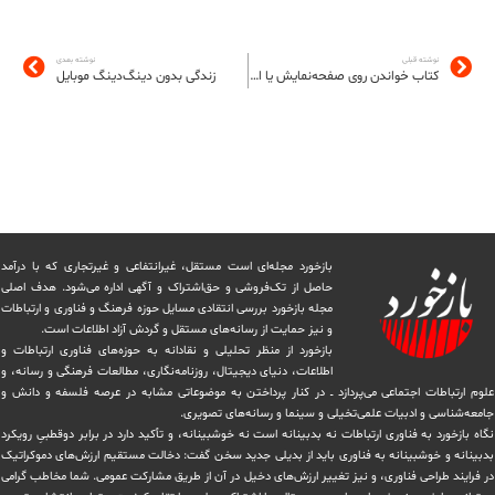
نوشته قبلی
نوشته بعدی
کتاب خواندن روی صفحه‌نمایش یا اوراق چاپی؟
زندگی بدون دینگ‌دینگ موبایل
بازخورد مجله‌ای است مستقل، غیرانتفاعی و غیرتجاری که با درآمد
حاصل از تک‌فروشی و حق‌اشتراک و آگهی اداره می‌شود. ‏هدف اصلی
مجله بازخورد بررسی انتقادی مسایل حوزه فرهنگ و فناوری و ارتباطات
و نیز حمایت از رسانه‌های مستقل و‌ گردش ‏آزاد اطلاعات است.
بازخورد از منظر تحلیلی و نقادانه به حوزه‌های فناوری ارتباطات و
اطلاعات، دنیای دیجیتال، روزنامه‌نگاری، ‏مطالعات فرهنگی و رسانه، و
علوم ارتباطات اجتماعی می‌پردازد ــ در کنار پرداختن به موضوعاتی مشابه در عرصه فلسفه و دانش و
‏جامعه‌شناسی و ادبیات علمی‌تخیلی و سینما و رسانه‌های تصویری.
نگاه بازخورد به فناوری ارتباطات نه بدبینانه است نه خوشبینانه، و تأکید دارد ‏در برابر دوقطبیِ رویکرد
بدبینانه و خوشبینانه به فناوری باید از بدیلی جدید سخن گفت: دخالت مستقیم ارزش‌های دموکراتیک
در ‏فرایند طراحی فناوری، و نیز تغییر ارزش‌های دخيل در آن از طریق مشاركت عمومی. شما مخاطب گرامی