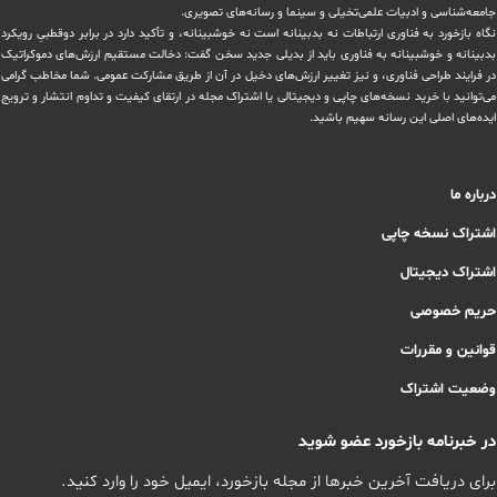
‏جامعه‌شناسی و ادبیات علمی‌تخیلی و سینما و رسانه‌های تصویری.
نگاه بازخورد به فناوری ارتباطات نه بدبینانه است نه خوشبینانه، و تأکید دارد ‏در برابر دوقطبیِ رویکرد
بدبینانه و خوشبینانه به فناوری باید از بدیلی جدید سخن گفت: دخالت مستقیم ارزش‌های دموکراتیک
در ‏فرایند طراحی فناوری، و نیز تغییر ارزش‌های دخيل در آن از طریق مشاركت عمومی. شما مخاطب گرامی
می‌توانید با خرید نسخه‌های چاپی و دیجیتالی یا ‏اشتراک مجله در ارتقای کیفیت و تداوم انتشار و ترویج
ایده‌های اصلی این رسانه سهیم باشید.
درباره ما
اشتراک نسخه چاپی
اشتراک دیجیتال
حریم خصوصی
قوانین و مقررات
وضعیت اشتراک
در خبرنامه بازخورد عضو شوید
برای دریافت آخرین خبرها از مجله بازخورد، ایمیل خود را وارد کنید.