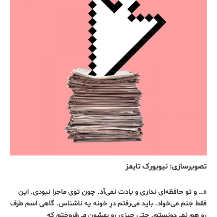
تصویرسازی: نیویورک تایمز
«… و تو حافظه‌ای نداری و یادت نمی‌آد. چون توی ماجرا نبودی. این
فقط جنم می‌خواد. باید می‌رفتم درِ خونه‌ یه ناشناس. گاهی اسم طرف
رو هم نمی‌دونستم. حتی چیزی رو بهشون می‌فروختم که