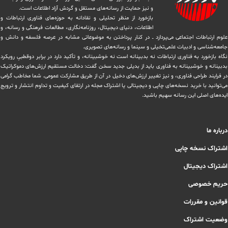
و نیز حمایت از رسانه‌های مستقل و‌ گردش ‏آزاد اطلاعات است.
بازخورد از منظر تحلیلی و نقادانه به حوزه‌های فناوری ارتباطات و
اطلاعات، دنیای دیجیتال، روزنامه‌نگاری، ‏مطالعات فرهنگی و رسانه، و
علوم ارتباطات اجتماعی می‌پردازد ــ در کنار پرداختن به موضوعاتی مشابه در عرصه فلسفه و دانش و
‏جامعه‌شناسی و ادبیات علمی‌تخیلی و سینما و رسانه‌های تصویری.
نگاه بازخورد به فناوری ارتباطات نه بدبینانه است نه خوشبینانه، و تأکید دارد ‏در برابر دوقطبیِ رویکرد
بدبینانه و خوشبینانه به فناوری باید از بدیلی جدید سخن گفت: دخالت مستقیم ارزش‌های دموکراتیک
در ‏فرایند طراحی فناوری، و نیز تغییر ارزش‌های دخيل در آن از طریق مشاركت عمومی. شما مخاطب گرامی
می‌توانید با خرید نسخه‌های چاپی و دیجیتالی یا ‏اشتراک مجله در ارتقای کیفیت و تداوم انتشار و ترویج
ایده‌های اصلی این رسانه سهیم باشید.
درباره ما
اشتراک نسخه چاپی
اشتراک دیجیتال
حریم خصوصی
قوانین و مقررات
وضعیت اشتراک