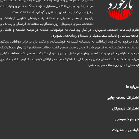
حاصل از تک‌فروشی و حق‌اشتراک و آگهی اداره می‌شود. ‏هدف اصلی
مجله بازخورد بررسی انتقادی مسایل حوزه فرهنگ و فناوری و ارتباطات
و نیز حمایت از رسانه‌های مستقل و‌ گردش ‏آزاد اطلاعات است.
بازخورد از منظر تحلیلی و نقادانه به حوزه‌های فناوری ارتباطات و
اطلاعات، دنیای دیجیتال، روزنامه‌نگاری، ‏مطالعات فرهنگی و رسانه، و
علوم ارتباطات اجتماعی می‌پردازد ــ در کنار پرداختن به موضوعاتی مشابه در عرصه فلسفه و دانش و
‏جامعه‌شناسی و ادبیات علمی‌تخیلی و سینما و رسانه‌های تصویری.
نگاه بازخورد به فناوری ارتباطات نه بدبینانه است نه خوشبینانه، و تأکید دارد ‏در برابر دوقطبیِ رویکرد
بدبینانه و خوشبینانه به فناوری باید از بدیلی جدید سخن گفت: دخالت مستقیم ارزش‌های دموکراتیک
در ‏فرایند طراحی فناوری، و نیز تغییر ارزش‌های دخيل در آن از طریق مشاركت عمومی. شما مخاطب گرامی
می‌توانید با خرید نسخه‌های چاپی و دیجیتالی یا ‏اشتراک مجله در ارتقای کیفیت و تداوم انتشار و ترویج
ایده‌های اصلی این رسانه سهیم باشید.
درباره ما
اشتراک نسخه چاپی
اشتراک دیجیتال
حریم خصوصی
قوانین و مقررات