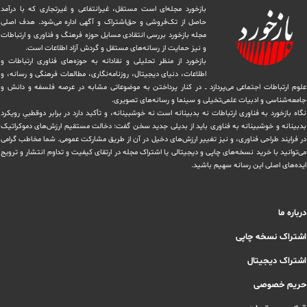
بازخورد مجله‌ای است مستقل، غیرانتفاعی و غیرتجاری که با درآمد
حاصل از تک‌فروشی و حق‌اشتراک و آگهی اداره می‌شود. ‏هدف اصلی
مجله بازخورد بررسی انتقادی مسایل حوزه فرهنگ و فناوری و ارتباطات
و نیز حمایت از رسانه‌های مستقل و‌ گردش ‏آزاد اطلاعات است.
بازخورد از منظر تحلیلی و نقادانه به حوزه‌های فناوری ارتباطات و
اطلاعات، دنیای دیجیتال، روزنامه‌نگاری، ‏مطالعات فرهنگی و رسانه، و
علوم ارتباطات اجتماعی می‌پردازد ــ در کنار پرداختن به موضوعاتی مشابه در عرصه فلسفه و دانش و
‏جامعه‌شناسی و ادبیات علمی‌تخیلی و سینما و رسانه‌های تصویری.
نگاه بازخورد به فناوری ارتباطات نه بدبینانه است نه خوشبینانه، و تأکید دارد ‏در برابر دوقطبیِ رویکرد
بدبینانه و خوشبینانه به فناوری باید از بدیلی جدید سخن گفت: دخالت مستقیم ارزش‌های دموکراتیک
در ‏فرایند طراحی فناوری، و نیز تغییر ارزش‌های دخيل در آن از طریق مشاركت عمومی. شما مخاطب گرامی
می‌توانید با خرید نسخه‌های چاپی و دیجیتالی یا ‏اشتراک مجله در ارتقای کیفیت و تداوم انتشار و ترویج
ایده‌های اصلی این رسانه سهیم باشید.
درباره ما
اشتراک نسخه چاپی
اشتراک دیجیتال
حریم خصوصی