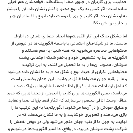
جذابیت برای کاربران در جلوی صف ایستاده‌اند. قواعدشان هم خیلی
ساده است: اگر کسی به یک نوع محتوا واکنش نشان داد، آن را بیشتر
به او نشان بده. اگر کاربر چیزی را دوست دارد، انواع و اقسام آن چیز
را جلوی رویش بگذار.
اما مشکل بزرگ این کار الگوریتم‌ها ایجاد حصاری نامرئی در اطراف
ماست. ما در شبکه‌های اجتماعی به‌واسطه الگوریتم‌ها در انبوهی از
محتواهایی محاصره می‌شویم که همه شبیه به هم هستند و
الگوریتم‌ها بنا به تشخیص خود و به‌نفع شبکه اجتماعی پشت
سرشان، مصرف آن‌ها را به ما تحمیل می‌کنند. به این ترتیب،
محتواهایی تکراری از حیث نوع و شکل مدام به ما نشان داده می‌شود
و ما از بقیه جهان محتواها غافل می‌مانیم. این همان وضعیتی است
که اهل ارتباطات «حباب غربال اطلاعات» یا «اتاق‌های پژواک صدا»
می‌نامند، یعنی الگوریتم‌ها برای کاربر با انبوهی از محتواهایی که مورد
علاقه اوست اتاقی محصور می‌سازند که انگار فقط پژواک صدا و عقاید
و علایق خودش را در آن‌ها می‌شنود. الگوریتم‌ها به این ترتیب ما را
بازی می‌دهند و تصویری خوشایند را به ما نشان می‌دهند که در
نهایت به جهل ما از بقیه جهان منجر می‌شود ولی در عوض نفعش را
شرکت پشت سرشان می‌برد. در واقع، ما اسیر الگوریتم‌ها می‌شویم و