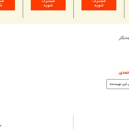
مشترک
مشترک
مش
شوید
شوید
ش
ه‌نگار
حمدی
 این نویسنده
ج