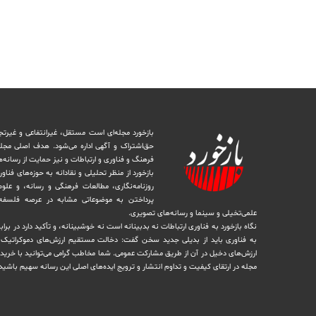
بازخورد مجله‌ای است مستقل، غیرانتفاعی و غیرتج
حق‌اشتراک و آگهی اداره می‌شود. ‏هدف اصلی مجل
فرهنگ و فناوری و ارتباطات و نیز حمایت از رسانه‌
بازخورد از منظر تحلیلی و نقادانه به حوزه‌های فناو
روزنامه‌نگاری، ‏مطالعات فرهنگی و رسانه، و علوم ا
پرداختن به موضوعاتی مشابه در عرصه فلسفه 
علمی‌تخیلی و سینما و رسانه‌های تصویری.
نگاه بازخورد به فناوری ارتباطات نه بدبینانه است نه خوشبینانه، و تأکید دارد ‏در برا
به فناوری باید از بدیلی جدید سخن گفت: دخالت مستقیم ارزش‌های دموکراتیک در 
ارزش‌های دخيل در آن از طریق مشاركت عمومی. شما مخاطب گرامی می‌توانید با خرید 
مجله در ارتقای کیفیت و تداوم انتشار و ترویج ایده‌های اصلی این رسانه سهیم باشید