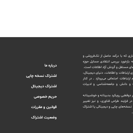
اری که با درآمد حاصل از تک‌فروشی و
ه بازخورد بررسی انتقادی مسایل حوزه
درباره ما
های مستقل و‌ گردش ‏آزاد اطلاعات است.
ری ارتباطات و اطلاعات، دنیای دیجیتال،
اشتراک نسخه چاپی
رتباطات اجتماعی می‌پردازد ــ در کنار
و دانش و ‏جامعه‌شناسی و ادبیات
اشتراک دیجیتال
بر دوقطبیِ رویکرد بدبینانه و خوشبینانه
حریم خصوصی
‏فرایند طراحی فناوری، و نیز تغییر
نسخه‌های چاپی و دیجیتالی یا ‏اشتراک
قوانین و مقررات
.
وضعیت اشتراک