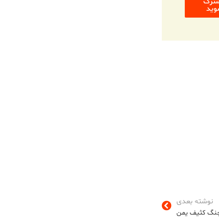
ترک
وید
نوشته بعدی
نگ کثیف یمن