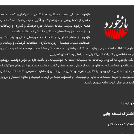
بازخورد مجله‌ای است مستقل، غیرانتفاعی و غیرتجاری که با درآمد
حاصل از تک‌فروشی و حق‌اشتراک و آگهی اداره می‌شود. ‏هدف اصلی
مجله بازخورد بررسی انتقادی مسایل حوزه فرهنگ و فناوری و ارتباطات
و نیز حمایت از رسانه‌های مستقل و‌ گردش ‏آزاد اطلاعات است.
بازخورد از منظر تحلیلی و نقادانه به حوزه‌های فناوری ارتباطات و
اطلاعات، دنیای دیجیتال، روزنامه‌نگاری، ‏مطالعات فرهنگی و رسانه، و
علوم ارتباطات اجتماعی می‌پردازد ــ در کنار پرداختن به موضوعاتی مشابه در عرصه فلسفه و دانش و
‏جامعه‌شناسی و ادبیات علمی‌تخیلی و سینما و رسانه‌های تصویری.
نگاه بازخورد به فناوری ارتباطات نه بدبینانه است نه خوشبینانه، و تأکید دارد ‏در برابر دوقطبیِ رویکرد
بدبینانه و خوشبینانه به فناوری باید از بدیلی جدید سخن گفت: دخالت مستقیم ارزش‌های دموکراتیک
در ‏فرایند طراحی فناوری، و نیز تغییر ارزش‌های دخيل در آن از طریق مشاركت عمومی. شما مخاطب گرامی
می‌توانید با خرید نسخه‌های چاپی و دیجیتالی یا ‏اشتراک مجله در ارتقای کیفیت و تداوم انتشار و ترویج
ایده‌های اصلی این رسانه سهیم باشید.
درباره ما
اشتراک نسخه چاپی
اشتراک دیجیتال