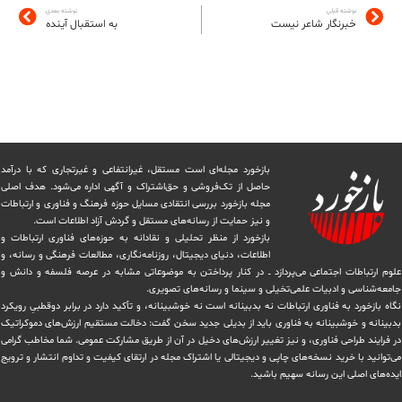
نوشته قبلی
نوشته بعدی
خبرنگار شاعر نیست
به استقبال آینده
بازخورد مجله‌ای است مستقل، غیرانتفاعی و غیرتجاری که با درآمد
حاصل از تک‌فروشی و حق‌اشتراک و آگهی اداره می‌شود. ‏هدف اصلی
مجله بازخورد بررسی انتقادی مسایل حوزه فرهنگ و فناوری و ارتباطات
و نیز حمایت از رسانه‌های مستقل و‌ گردش ‏آزاد اطلاعات است.
بازخورد از منظر تحلیلی و نقادانه به حوزه‌های فناوری ارتباطات و
اطلاعات، دنیای دیجیتال، روزنامه‌نگاری، ‏مطالعات فرهنگی و رسانه، و
علوم ارتباطات اجتماعی می‌پردازد ــ در کنار پرداختن به موضوعاتی مشابه در عرصه فلسفه و دانش و
‏جامعه‌شناسی و ادبیات علمی‌تخیلی و سینما و رسانه‌های تصویری.
نگاه بازخورد به فناوری ارتباطات نه بدبینانه است نه خوشبینانه، و تأکید دارد ‏در برابر دوقطبیِ رویکرد
بدبینانه و خوشبینانه به فناوری باید از بدیلی جدید سخن گفت: دخالت مستقیم ارزش‌های دموکراتیک
در ‏فرایند طراحی فناوری، و نیز تغییر ارزش‌های دخيل در آن از طریق مشاركت عمومی. شما مخاطب گرامی
می‌توانید با خرید نسخه‌های چاپی و دیجیتالی یا ‏اشتراک مجله در ارتقای کیفیت و تداوم انتشار و ترویج
ایده‌های اصلی این رسانه سهیم باشید.