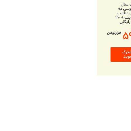
 سال
سی به
 مطالب
وب‌سایت + ۳۰
رایگان
۵
هزارتومان
ترک
وید