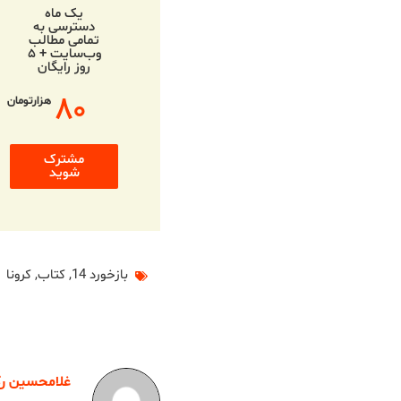
یک ماه
دسترسی به
تمامی مطالب
وب‌سایت + ۵
روز رایگان
۸۰
هزارتومان
مشترک
شوید
بازخورد 14
,
کتاب
,
کرونا
غلامحسین رکن