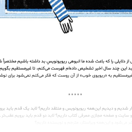
از دلایلی را که باعث شده ما انبوهی ریویو‌نویسِ بد داشته باشیم مختصراً 
ی بد این چند سال اخیر تشخیص داده‌ام فهرست می‌کنم، تا غیرمستقیم بگویم 
مستقیم به «ریویوی خوب» از آن روست که فکر می‌کنم نمی‌شود برای نوشت
* * * * *
 شدیم و دیدیم این‌همه ریویونویس و منتقد داریم؟ لابد یک قدم باید برو
 سایت و صفحه مجازی معرفی کتاب داریم؟ لابد دو قدم باید برویم عقب‌تر.
ر می‌شود و این‌همه ویراستار، مترجم و نویسنده داریم؟