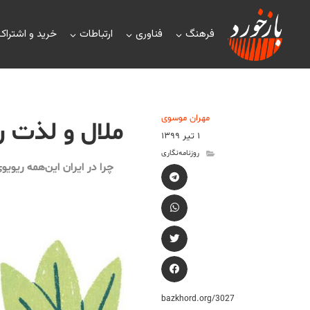
فرهنگ
فناوری
ارتباطات
خرید و اشتراک
مهران موسوی
ملال و لذت ر
۱ تیر ۱۳۹۹
روزنامه‌نگاری
چرا در ایران این‌همه ریویو
bazkhord.org/3027