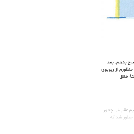
شرح بدهم. بعد
منظورم از ریویوی
ۀ خلاق
یم عقب‌تر. چطور
 چطور شد که