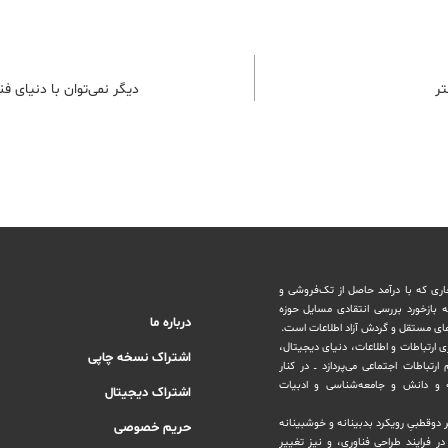
ر
دیگر نمی‌توان با دنیای ف
اری که با درآمد حاصل از تک‌فروشی و
ه بازخورد بررسی انتقادی مسایل حوزه
درباره ما
های مستقل و‌ گردش ‏آزاد اطلاعات است.
ری ارتباطات و اطلاعات، دنیای دیجیتال،
اشتراک نسخه چاپی
رتباطات اجتماعی می‌پردازد ــ در کنار
و دانش و ‏جامعه‌شناسی و ادبیات
اشتراک دیجیتال
بر دوقطبیِ رویکرد بدبینانه و خوشبینانه
حریم خصوصی
‏فرایند طراحی فناوری، و نیز تغییر