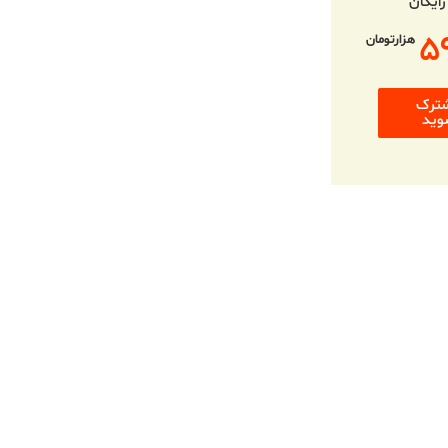
رایگان
۵
هزارتومان
ترک
وید