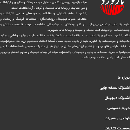
مجله بازخورد بررسی انتقادی مسایل حوزه فرهنگ و فناوری و ارتباطات
و نیز حمایت از رسانه‌های مستقل و‌ گردش ‏آزاد اطلاعات است.
بازخورد از منظر تحلیلی و نقادانه به حوزه‌های فناوری ارتباطات و
اطلاعات، دنیای دیجیتال، روزنامه‌نگاری، ‏مطالعات فرهنگی و رسانه، و
علوم ارتباطات اجتماعی می‌پردازد ــ در کنار پرداختن به موضوعاتی مشابه در عرصه فلسفه و دانش و
‏جامعه‌شناسی و ادبیات علمی‌تخیلی و سینما و رسانه‌های تصویری.
نگاه بازخورد به فناوری ارتباطات نه بدبینانه است نه خوشبینانه، و تأکید دارد ‏در برابر دوقطبیِ رویکرد
بدبینانه و خوشبینانه به فناوری باید از بدیلی جدید سخن گفت: دخالت مستقیم ارزش‌های دموکراتیک
در ‏فرایند طراحی فناوری، و نیز تغییر ارزش‌های دخيل در آن از طریق مشاركت عمومی. شما مخاطب گرامی
می‌توانید با خرید نسخه‌های چاپی و دیجیتالی یا ‏اشتراک مجله در ارتقای کیفیت و تداوم انتشار و ترویج
ایده‌های اصلی این رسانه سهیم باشید.
درباره ما
اشتراک نسخه چاپی
اشتراک دیجیتال
حریم خصوصی
قوانین و مقررات
وضعیت اشتراک