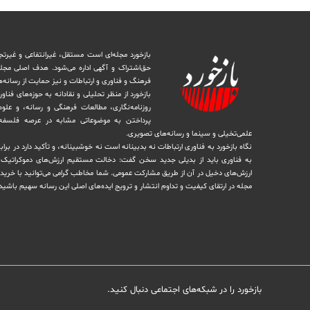
بازخورد مجله‌ای است مستقل، غیرانتفاعی و غیرتج
حق‌اشتراک و آگهی اداره می‌شود. ‏هدف اصلی مجل
فرهنگ و فناوری و ارتباطات و نیز حمایت از رسانه‌
بازخورد از منظر تحلیلی و نقادانه به حوزه‌های فناو
روزنامه‌نگاری، ‏مطالعات فرهنگی و رسانه، و علوم ا
پرداختن به موضوعاتی مشابه در عرصه فلسفه 
علمی‌تخیلی و سینما و رسانه‌های تصویری.
نگاه بازخورد به فناوری ارتباطات نه بدبینانه است نه خوشبینانه، و تأکید دارد ‏در برا
به فناوری باید از بدیلی جدید سخن گفت: دخالت مستقیم ارزش‌های دموکراتیک در 
ارزش‌های دخيل در آن از طریق مشاركت عمومی. شما مخاطب گرامی می‌توانید با خرید 
مجله در ارتقای کیفیت و تداوم انتشار و ترویج ایده‌های اصلی این رسانه سهیم باشید
بازخورد را در شبکه‌های اجتماعی دنبال کنید.