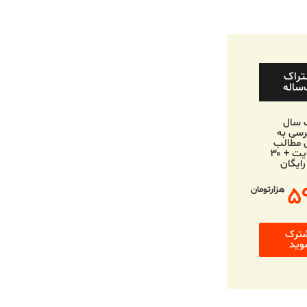
تراک
ساله
 سال
سی به
 مطالب
وب‌سایت + ۳۰
رایگان
۵
هزارتومان
ترک
وید