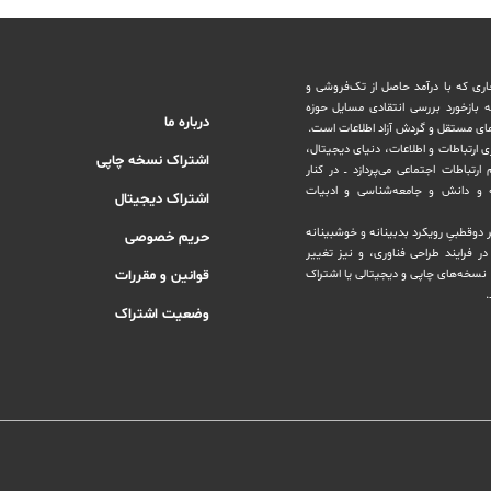
اری که با درآمد حاصل از تک‌فروشی و
ه بازخورد بررسی انتقادی مسایل حوزه
درباره ما
های مستقل و‌ گردش ‏آزاد اطلاعات است.
ری ارتباطات و اطلاعات، دنیای دیجیتال،
اشتراک نسخه چاپی
رتباطات اجتماعی می‌پردازد ــ در کنار
و دانش و ‏جامعه‌شناسی و ادبیات
اشتراک دیجیتال
بر دوقطبیِ رویکرد بدبینانه و خوشبینانه
حریم خصوصی
‏فرایند طراحی فناوری، و نیز تغییر
نسخه‌های چاپی و دیجیتالی یا ‏اشتراک
قوانین و مقررات
.
وضعیت اشتراک