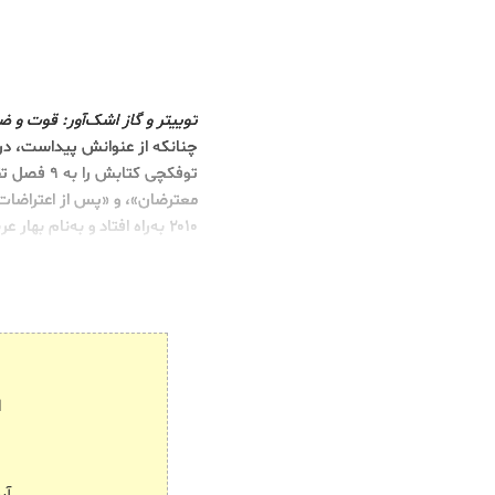
توییتر و گاز اشک‌آور: قوت و 
چنانکه از عنوانش پیداست، در
توفکچی کت
معترضان»، و «پس از اعتراضات»
۲۰۱۰ به‌راه افتاد و به‌نام بهار عربی شهرت یافت.
ا