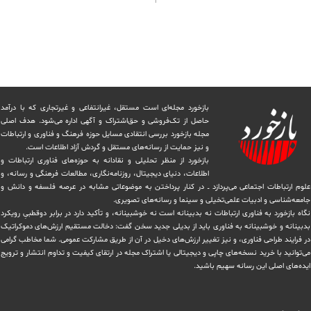
بازخورد مجله‌ای است مستقل، غیرانتفاعی و غیرتجاری که با درآمد
حاصل از تک‌فروشی و حق‌اشتراک و آگهی اداره می‌شود. ‏هدف اصلی
مجله بازخورد بررسی انتقادی مسایل حوزه فرهنگ و فناوری و ارتباطات
و نیز حمایت از رسانه‌های مستقل و‌ گردش ‏آزاد اطلاعات است.
بازخورد از منظر تحلیلی و نقادانه به حوزه‌های فناوری ارتباطات و
اطلاعات، دنیای دیجیتال، روزنامه‌نگاری، ‏مطالعات فرهنگی و رسانه، و
علوم ارتباطات اجتماعی می‌پردازد ــ در کنار پرداختن به موضوعاتی مشابه در عرصه فلسفه و دانش و
‏جامعه‌شناسی و ادبیات علمی‌تخیلی و سینما و رسانه‌های تصویری.
نگاه بازخورد به فناوری ارتباطات نه بدبینانه است نه خوشبینانه، و تأکید دارد ‏در برابر دوقطبیِ رویکرد
بدبینانه و خوشبینانه به فناوری باید از بدیلی جدید سخن گفت: دخالت مستقیم ارزش‌های دموکراتیک
در ‏فرایند طراحی فناوری، و نیز تغییر ارزش‌های دخيل در آن از طریق مشاركت عمومی. شما مخاطب گرامی
می‌توانید با خرید نسخه‌های چاپی و دیجیتالی یا ‏اشتراک مجله در ارتقای کیفیت و تداوم انتشار و ترویج
ایده‌های اصلی این رسانه سهیم باشید.