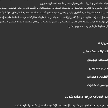
‏جامعه‌شناسی و ادبیات علمی‌تخیلی و سینما و رسانه‌های تصویری.
نگاه بازخورد به فناوری ارتباطات نه بدبینانه است نه خوشبینانه، و تأکید دارد ‏در برابر دوقطبیِ رویکرد
بدبینانه و خوشبینانه به فناوری باید از بدیلی جدید سخن گفت: دخالت مستقیم ارزش‌های دموکراتیک
در ‏فرایند طراحی فناوری، و نیز تغییر ارزش‌های دخيل در آن از طریق مشاركت عمومی. شما مخاطب گرامی
می‌توانید با خرید نسخه‌های چاپی و دیجیتالی یا ‏اشتراک مجله در ارتقای کیفیت و تداوم انتشار و ترویج
ایده‌های اصلی این رسانه سهیم باشید.
درباره ما
اشتراک نسخه چاپی
اشتراک دیجیتال
حریم خصوصی
قوانین و مقررات
وضعیت اشتراک
در خبرنامه بازخورد عضو شوید
برای دریافت آخرین خبرها از مجله بازخورد، ایمیل خود را وارد کنید.