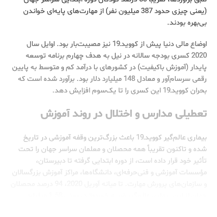
(یعنی چیزی حدود 387 میلیون نفر) از مهارت‌های پایه‌ای خواندن
بی‌بهره بودند.
اوضاع مالی دنیا پیش از کوویدـ19 نیز مصیبت‌بار بود. اوایل سال
2020 کسری بودجه سالانه در نیل به هدف چهارم برنامه توسعه
پایدار (آموزش باکیفیت) در کشورهای با درآمد کم و متوسط ‌به ‌پایین
رقمی سرسام‌آور و معادل 148 میلیارد دلار بود. برآورد شده است که
بحران کوویدـ19 این کسری را تا یک‌سوم افزایش دهد.
تعطیلی مدارس و اختلال در روند آموزش
بیماری عالم‌گیر کوویدـ19 باعث بزرگ‌ترین وقفه آموزشی در تاریخ
شده و تاکنون تقریباً همه محصلان و معلمان سراسر جهان را تحت
تأثیر خود قرار داده است، از دوره ابتدایی گرفته تا دبیرستان،
مؤسسات آموزشی و فنی‌حرفه‌ای، دانشگاه‌ها، مراکز آموزش بزرگسالان
و سازمان‌های پرورش مهارت. تا میانه آوریل 2020، 94 درصد محصلان
جهان از این بیماری عالم‌گیر ضربه خورده‌اند، یعنی 1.58 میلیارد
کودک و نوجوان در 200 کشور، از ابتدایی تا مقاطع بالاتر.