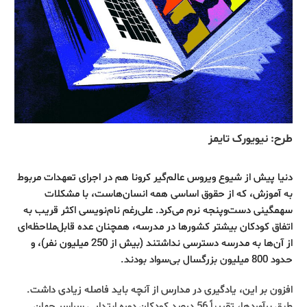
طرح: نیویورک تایمز
دنیا پیش از شیوع ویروس عالم‌گیر کرونا هم در اجرای تعهدات مربوط
به آموزش، که از حقوق اساسی همه انسان‌هاست، با مشکلات
سهمگینی دست‌وپنجه نرم می‌کرد. علی‌رغم نام‌نویسی اکثر قریب به
اتفاق کودکان بیشتر کشورها در مدرسه، همچنان عده قابل‌ملاحظه‌ای
از آن‌ها به مدرسه دسترسی نداشتند (بیش از 250 میلیون نفر)، و
حدود 800 میلیون بزرگسال بی‌سواد بودند.
افزون بر این، یادگیری در مدارس از آنچه باید فاصله زیادی داشت.
طبق برآوردها، تقریباً 56 درصد کودکان دوره ابتدایی سراسر جهان