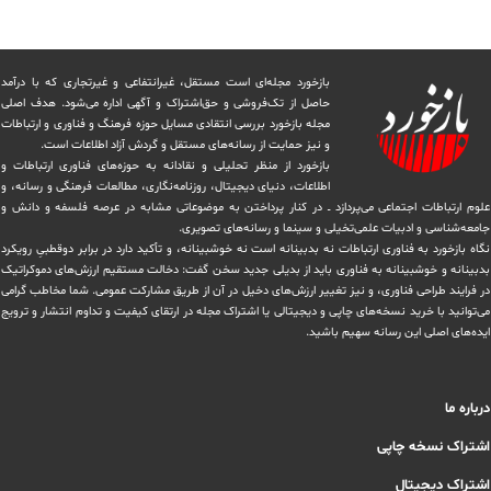
بازخورد مجله‌ای است مستقل، غیرانتفاعی و غیرتجاری که با درآمد
حاصل از تک‌فروشی و حق‌اشتراک و آگهی اداره می‌شود. ‏هدف اصلی
مجله بازخورد بررسی انتقادی مسایل حوزه فرهنگ و فناوری و ارتباطات
و نیز حمایت از رسانه‌های مستقل و‌ گردش ‏آزاد اطلاعات است.
بازخورد از منظر تحلیلی و نقادانه به حوزه‌های فناوری ارتباطات و
اطلاعات، دنیای دیجیتال، روزنامه‌نگاری، ‏مطالعات فرهنگی و رسانه، و
علوم ارتباطات اجتماعی می‌پردازد ــ در کنار پرداختن به موضوعاتی مشابه در عرصه فلسفه و دانش و
‏جامعه‌شناسی و ادبیات علمی‌تخیلی و سینما و رسانه‌های تصویری.
نگاه بازخورد به فناوری ارتباطات نه بدبینانه است نه خوشبینانه، و تأکید دارد ‏در برابر دوقطبیِ رویکرد
بدبینانه و خوشبینانه به فناوری باید از بدیلی جدید سخن گفت: دخالت مستقیم ارزش‌های دموکراتیک
در ‏فرایند طراحی فناوری، و نیز تغییر ارزش‌های دخيل در آن از طریق مشاركت عمومی. شما مخاطب گرامی
می‌توانید با خرید نسخه‌های چاپی و دیجیتالی یا ‏اشتراک مجله در ارتقای کیفیت و تداوم انتشار و ترویج
ایده‌های اصلی این رسانه سهیم باشید.
درباره ما
اشتراک نسخه چاپی
اشتراک دیجیتال