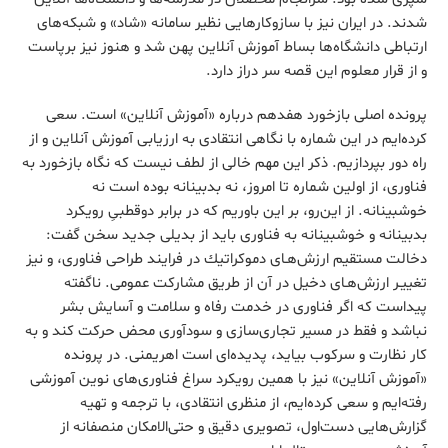
شدند. در ایران نیز با سازوکارهایی نظیر سامانه «شاد» و شبکه‌های
ارتباطی دانشگاه‌ها بساط آموزش آنلاین پهن شد و هنوز نیز برپاست
و از قرار معلوم این قصه سر دراز دارد.
پرونده اصلی بازخورد هفدهم درباره «آموزش آنلاین» است. سعی
کرده‌ایم در این شماره با نگاهی انتقادی به ارزیابی آموزش آنلاین و از
راه دور بپردازیم. ذکر این مهم خالی از لطف نیست که نگاه بازخورد به
فناوری، از اولین شماره تا امروز، نه بدبینانه بوده است نه
خوشبینانه. از این‌رو، بر این باوریم که در برابر دوقطبیِ رویکرد
بدبینانه و خوشبینانه به فناوری باید از بدیلی جدید سخن گفت:
دخالت مستقیم ارزش‌هـای دموکراتيك در فرایند طراحی فناوری، و نیز
تغييـر ارزش‌هـای دخيل در آن از طریق مشاركت عمومی. ناگفته
پیداست که اگر فناوری در خدمت رفاه و سلامت و آسایش بشر
نباشد و فقط در مسیر تجاری‌سازی و سودآوری محض حرکت کند و به
کار نظارت و سرکوب بیاید، پدیده‌ای است اهریمنی. در پرونده
«آموزش آنلاین» نیز با همین رویکرد سراغ فناوری‌های نوین آموزشی
رفته‌ایم و سعی کرده‌ایم، از منظری انتقادی، با ترجمه و تهیه
گزارش‌هایی دست‌اول، تصویری دقیق و حتی‌الامکان منصفانه از