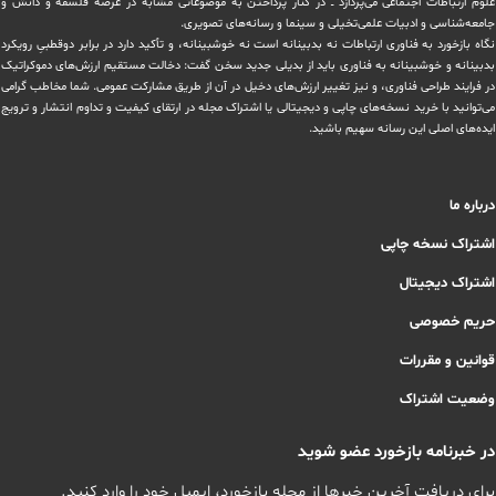
علوم ارتباطات اجتماعی می‌پردازد ــ در کنار پرداختن به موضوعاتی مشابه در عرصه فلسفه و دانش و
‏جامعه‌شناسی و ادبیات علمی‌تخیلی و سینما و رسانه‌های تصویری.
نگاه بازخورد به فناوری ارتباطات نه بدبینانه است نه خوشبینانه، و تأکید دارد ‏در برابر دوقطبیِ رویکرد
بدبینانه و خوشبینانه به فناوری باید از بدیلی جدید سخن گفت: دخالت مستقیم ارزش‌های دموکراتیک
در ‏فرایند طراحی فناوری، و نیز تغییر ارزش‌های دخيل در آن از طریق مشاركت عمومی. شما مخاطب گرامی
می‌توانید با خرید نسخه‌های چاپی و دیجیتالی یا ‏اشتراک مجله در ارتقای کیفیت و تداوم انتشار و ترویج
ایده‌های اصلی این رسانه سهیم باشید.
درباره ما
اشتراک نسخه چاپی
اشتراک دیجیتال
حریم خصوصی
قوانین و مقررات
وضعیت اشتراک
در خبرنامه بازخورد عضو شوید
برای دریافت آخرین خبرها از مجله بازخورد، ایمیل خود را وارد کنید.