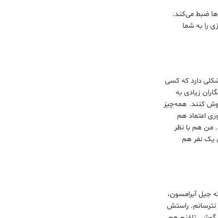
ا ضبط می‌کند.
 را به شما
شکلی دارد که کسی
اران زیادی به
وش کنند. همه‌چیز
 فناوری اعتماد هم
 من هم با نظر
 در طول 17 سال کار خبری، حتی یک نفر هم
ه جیل آبرامسون،
 نترسانم. راستش
 گوشی تلفنم هم