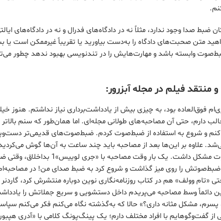
نم.
ضبط‌ صدا وجود ندارد، مثلاً نه در دادگاه‌های فدرال و نه در دادگاه‌های ایالتی
هید متن صحبت‌های دادگاه را به‌دست بیاورید یا تقریباً غیرممکن است یا بس
بط‌صوت وابسته باشد و مهارت‌هایش را در تندنویسی بهبود ندهد چطور می‌تو
 منتقد فیلم در مجله آبزرور:
‌ام فوق‌العاده بود، به چیزی بیش از یادداشت‌برداری نیاز نداشتم. هنوز خیل
 جالب دارم، حتی آن مصاحبه‌های طولانی مجله‌ای. اما همان‌طور که سنم بالا
ا کنم و شروع به استفاده از ضبط‌صوت کردم. ضبط‌‌صوت‌های قدیمی‌تر دست‌وپا
شد. علاوه بر این‌ها بعد از مصاحبه باید چند ساعت به آن‌ها گوش می‌کردید
اصلاً مصاحبه‌شونده با ضبط‌صوت مشکل داشت. یک بار وقت م
«تام وولف» هم در کتاب روزنامه‌نگاری نوین دوباره منتشرش کرد، گاردنر اصل
 دائماً وسط مصاحبه می‌پریدم داخل دستشویی و سریع جملاتش را یادداشت
پسرم، مشکل مثانه داری؟» حالا که به‌گذشته نگاه می‌کنم فکر می‌کنم سپا
ی از گفت‌وگوهایم با افراد مختلف دارم؛ یک پینگ‌پونگ کلامی با «آدری هپبو