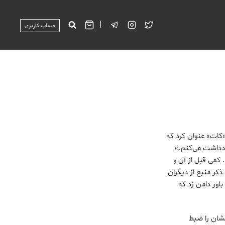
|
حساب کاربری
یت «کات» عنوان کرد که
دداشت می‌کنم.»
 کمی قبل از آن و
کر منبع از دیگران
اور دامن زد که
یشان را ضبط