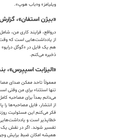
ویلیامز» و«باب هوپ».
«بیژن استفان»، گزارش‌
درواقع، فرایند کاری من، شامل
از یادداشت‌هایی است که وقت م
هم یک فایل در «گوگل درایو» با
ذخیره می‌کنم.
«الیزابت اسپیِرس»، بن
معمولاً تاحد ممکن صدای مصاحب
تنها استثناء برای من وقتی اس
می‌دانم بعداً برای مصاحبه کا
از انتشار، فایل‌ مصاحبه‌ها را پ
فکر می‌کنم این مسئولیت روزنا
خطاپذیر است و یادداشت‌هایی ک
تفسیر شوند. اگر در نقش یک رو
همیشه امکان ضبط برایش وجود 