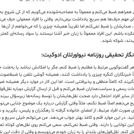
مراهم ضبط می‌کنم و معمولاً به مصاحبه‌شونده می‌گویم که از کی شروع به 
 مهم حرف‌ها هم سریع یادداشت برمی‌دارم. وقتی با افراد معمولی حرف می‌زنم،
، صدایشان را ضبط نمی‌کنم اما تقریباً همیشه چیزی را که می‌خواهم از آن‌ها
رده باشم. این افراد معمولاً با زبان خبر آشنا نیستند یا سواد رسانه‌ای کمتر
یدند، شوکه شوند.
نگار تحقیقی روزنامه نیواورلئان ادوکیت:
ر گفت‌وگویی مرتبط با مطلبم را ضبط کنم، مگر یا امکانش نباشد یا به‌علت
لاً خبرنگاران کنگره چیزی را یادداشت کنند، همیشه گوشی تلفن یا ضبط‌صوت
‌گیرند که کاملاً منطقی و پذیرفتنی است. اما این کار در موارد دیگر همیشه
ات رسمی و سیاست‌مداران ضبط می‌کنم و قبل از ارسال گزارش دوباره نقل‌قول
ز سایر افراد احتمال دارد صحت نقل‌هایشان را توسط رسانه‌ها زیرسؤال ببرند.
 می‌دهم اصلاً ضبط نکنم، مثلاً وقتی گزارشی درباره یک موضوع جنایی می‌نوی
 صورت افراد مرتبط، از اعضای خانواده گرفته تا رهگذران و پلیس، بگیرید و 
انید. در این موارد قلم و کاغذ بهتر جواب می‌دهد. من می‌توانم خیلی سریع 
 این توانایی را دارند. وقتی ضبط نمی‌کنم، سعی می‌کنم روی نقل‌های کوتاه تم
نقل کنم. نقل‌‌قول‌های بلندتر را به زبان خودم می‌نویسم و وقتی از دقت این ن