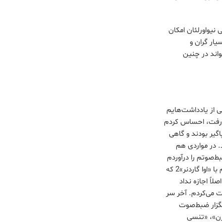
 نیواورلئان امکان
یار گران و
اند در چنین
ی از یادداشت‌هایم
تر رفت، احساس کردم
گیر بودند و گاهی
. در مواردی هم
صاحبه با «جری لوییس»1 بداخلاق، وقتی ضبط‌صوتم را درآوردم
تا صدایش را ضبط کنم، او هم ضبط‌صوتش را روی میز گذاشت و شروع کرد به ضبط صدای من! در مصاحبه‌ام با «اوا گاردنر»2 که
اً اجازه نداد
 می‌کردم. آخر سر
سگزار ضبط‌صوت
رن»، «تنسی