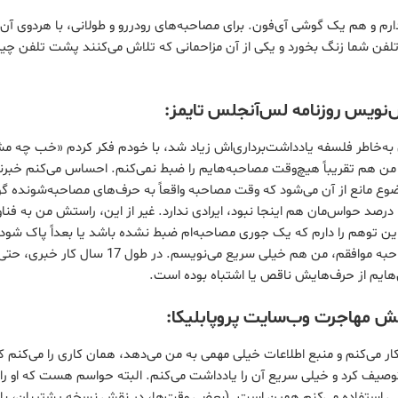
و هم یک گوشی آی‌فون. برای مصاحبه‌های رودررو و طولانی، با هردوی آن‌ه
ن شما زنگ بخورد و یکی از آن مزاحمانی که تلاش می‌کنند پشت تلفن چیزی
ش‌نویس روزنامه لس‌آنجلس تایمز:
به‌خاطر فلسفه یادداشت‌برداری‌اش زیاد شد، با خودم فکر کردم «خب چه م
ن هم تقریباً هیچ‌وقت مصاحبه‌هایم را ضبط نمی‌کنم. احساس می‌کنم خبرنگ
ضوع مانع از آن می‌شود که وقت مصاحبه واقعاً به حرف‌های مصاحبه‌شونده گ
دارد ضبط می‌شود، حالا اگر 100 درصد حواس‌مان هم اینجا نبود، ایرادی ندارد. غیر از این، راستش من به
ن توهم را دارم که یک جوری مصاحبه‌ام ضبط نشده باشد یا بعداً پاک شود.
جیل درباره یادداشت‌کردن مصاحبه موافقم، من هم خیلی سریع می‌نویسم.
‌هایم از حرف‌هایش ناقص یا اشتباه بوده است.
بخش مهاجرت وب‌سایت پروپابلیکا:
 می‌کنم و منبع اطلاعات خیلی مهمی به من می‌دهد، همان کاری را می‌کنم ک
توصیف کرد و خیلی سریع آن را یادداشت می‌کنم. البته حواسم هست که او را
ی استفاده می‌کنم همین است. (بعضی وقت‌ها، در نقش نسخه پشتیبان، با