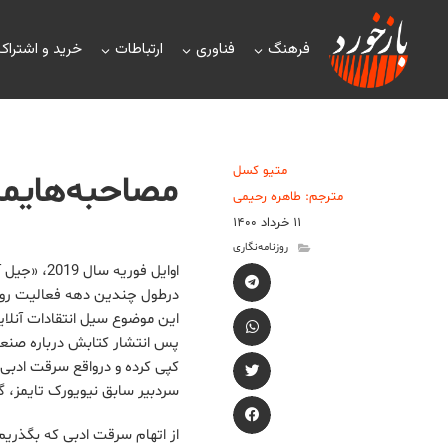
فرهنگ
فناوری
ارتباطات
خرید و اشتراک
متیو کسل
مصاحبه‌هایما
مترجم: طاهره رحیمی
۱۱ خرداد ۱۴۰۰
روزنامه‌نگاری
اوایل فور
درطول چندین دهه فعالیت روزن
این موضوع سیل انتقادات آنلاین
پس انتشار کتابش درباره صنعت 
کپی کرده و درواقع سرقت ادبی 
سردبیر سابق نیویورک تایمز، گ
از اتهام سرقت ادبی که بگذریم