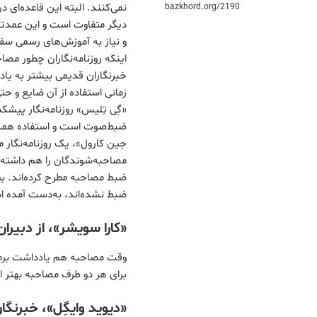
نمی‌کنند. البته این قاعده‌ای د
bazkhord.org/2190
دیگر متفاوت است و این عمدتا
و نیاز به آموزش‌های رسمی س
اینکه روزنامه‌نگاران چطور مص
خبرنگاران قدیمی بیشتر به یاد
زمانی استفاده از آن ضایع و حت
«گِی تِلیس» روزنامه‌نگار پیشک
ضبط‌صوت است و استفاده همه‌گیر
جین کارول»، یک روزنامه‌نگار
ضبط مصاحبه مطرح کرده‌اند. ب
ضبط نشده‌اند، به‌دست آمده است. البته همه این 8
«کارا سویشر»، از دبیران
وقت مصاحبه هم یادداشت برمی
برای هر دو طرف مصاحبه بهتر 
«دیوید وایگِل»، خبرن