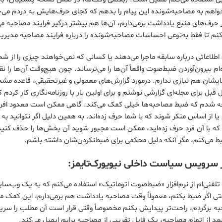
واهم به مصاحبه‌‌شونده این پیام را بدهم که کجای حرف‌هایش به دردم می‌
حرف‌های منبع یادداشت برمی‌دارم، آن‌ها هم بیشتر درگیر فرایند مصاحبه م
نم تا فقط به‌نوعی احساسات مصاحبه‌شونده را درباره فرایند مصاحبه مدیری
اطلاعاتی درباره سابقه ماجرا می‌دهند یا کسانی که نمی‌خواهند چیزی را از ش
ام بیرون‌آوردن ضبط‌صوت واقعاً آن‌ها را می‌ترساند. چون هیچ‌وقت آن‌ها را نق
ایشان هم نیازی ندارم. درمورد گزارش‌های معمولی و غیرتحقیقی، قاعده مش
قبل برای مجله‌ای گزارشی نوشتم و برای اولین بار با روزنامه‌نگاری کار کردم 
شدم که ضبط مصاحبه‌ها خیلی کمک می‌کند. گاهی ممکن است معدود افراد
 یا از اساس منکر شوند که با شما حرف زده‌اند. به همین دلیل اگر نتوانید ب
 با آن فرد حرف زده‌اید، ممکن است مجبور شوید آن بخش‌ها را حذف کنید. 
ضبط می‌کنم، مگر آنکه دلیل محکمی برای ضبط‌نکردن‌شان داشته باشم.
گار سرویس سیاست داخلی نیویورک‌تایمز:
 تلفنی‌ام از نرم‌افزار «ضبط‌صوت اتوماتیک» استفاده می‌کنم که به یک وب‌س
 اگر ضبط بکنم، معمولاً وقت مصاحبه یادداشت هم برمی‌دارم، این کمک می
ه برگردم، راحت‌تر پیدایش بکنم مخصوصاً وقتی قرار است آن مطلب را سری
ه بعد از اتمام مصاحبه، یک فایل تقریبی از مصاحبه برایم ایمیل می‌‌کند.