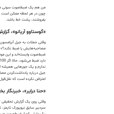
من هم یک ضبط‌صوت سونی دارم 
چون در هر لحظه ممکن است تلف
بفروشند، پشت خط باشد.
«گوستاوو آریانو»، گزار
وقتی حملات به جیل آبرامسون 
مصاحبه‌هایش را ضبط نکند؟» م
ضبط‌صوت وابسته‌اند و این مو
ندارم و یک جورهایی همیشه ای
اعتراض نکرده است که نقل‌قول
«حنا درایر»، خبرنگار 
وقتی روی یک گزارش تحقیقی کار
سردبیر سابق نیویورک تایمز، 
یک دلیلی که از ضبط‌صوت جیب