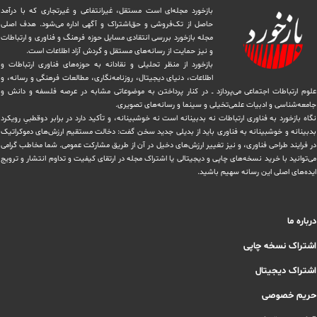
بازخورد مجله‌ای است مستقل، غیرانتفاعی و غیرتجاری که با درآمد
حاصل از تک‌فروشی و حق‌اشتراک و آگهی اداره می‌شود. ‏هدف اصلی
مجله بازخورد بررسی انتقادی مسایل حوزه فرهنگ و فناوری و ارتباطات
و نیز حمایت از رسانه‌های مستقل و‌ گردش ‏آزاد اطلاعات است.
بازخورد از منظر تحلیلی و نقادانه به حوزه‌های فناوری ارتباطات و
اطلاعات، دنیای دیجیتال، روزنامه‌نگاری، ‏مطالعات فرهنگی و رسانه، و
علوم ارتباطات اجتماعی می‌پردازد ــ در کنار پرداختن به موضوعاتی مشابه در عرصه فلسفه و دانش و
‏جامعه‌شناسی و ادبیات علمی‌تخیلی و سینما و رسانه‌های تصویری.
نگاه بازخورد به فناوری ارتباطات نه بدبینانه است نه خوشبینانه، و تأکید دارد ‏در برابر دوقطبیِ رویکرد
بدبینانه و خوشبینانه به فناوری باید از بدیلی جدید سخن گفت: دخالت مستقیم ارزش‌های دموکراتیک
در ‏فرایند طراحی فناوری، و نیز تغییر ارزش‌های دخيل در آن از طریق مشاركت عمومی. شما مخاطب گرامی
می‌توانید با خرید نسخه‌های چاپی و دیجیتالی یا ‏اشتراک مجله در ارتقای کیفیت و تداوم انتشار و ترویج
ایده‌های اصلی این رسانه سهیم باشید.
درباره ما
اشتراک نسخه چاپی
اشتراک دیجیتال
حریم خصوصی