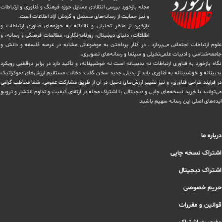
مجله بازخورد بررسی انتقادی مسایل حوزه فرهنگ و فناوری و ارتباطات
و نیز حمایت از رسانه‌های مستقل و‌ گردش ‏آزاد اطلاعات است.
بازخورد از منظر تحلیلی و نقادانه به حوزه‌های فناوری ارتباطات و
اطلاعات، دنیای دیجیتال، روزنامه‌نگاری، ‏مطالعات فرهنگی و رسانه، و
علوم ارتباطات اجتماعی می‌پردازد ــ در کنار پرداختن به موضوعاتی مشابه در عرصه فلسفه و دانش و
‏جامعه‌شناسی و ادبیات علمی‌تخیلی و سینما و رسانه‌های تصویری.
نگاه بازخورد به فناوری ارتباطات نه بدبینانه است نه خوشبینانه، و تأکید دارد ‏در برابر دوقطبیِ رویکرد
بدبینانه و خوشبینانه به فناوری باید از بدیلی جدید سخن گفت: دخالت مستقیم ارزش‌های دموکراتیک
در ‏فرایند طراحی فناوری، و نیز تغییر ارزش‌های دخيل در آن از طریق مشاركت عمومی. شما مخاطب گرامی
می‌توانید با خرید نسخه‌های چاپی و دیجیتالی یا ‏اشتراک مجله در ارتقای کیفیت و تداوم انتشار و ترویج
ایده‌های اصلی این رسانه سهیم باشید.
درباره ما
اشتراک نسخه چاپی
اشتراک دیجیتال
حریم خصوصی
قوانین و مقررات