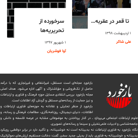
تا قمر در عقربه…
سرخورده از
تحریریه‌ها
۱ اردیبهشت ۱۳۹۸
علی شاکر
۱ شهریور ۱۳۹۷
آوا فوشریان
بازخورد مجله‌ای است مستقل، غیرانتفاعی و غیرتجاری که با درآمد
حاصل از تک‌فروشی و حق‌اشتراک و آگهی اداره می‌شود. ‏هدف اصلی
مجله بازخورد بررسی انتقادی مسایل حوزه فرهنگ و فناوری و ارتباطات
و نیز حمایت از رسانه‌های مستقل و‌ گردش ‏آزاد اطلاعات است.
بازخورد از منظر تحلیلی و نقادانه به حوزه‌های فناوری ارتباطات و
اطلاعات، دنیای دیجیتال، روزنامه‌نگاری، ‏مطالعات فرهنگی و رسانه، و
علوم ارتباطات اجتماعی می‌پردازد ــ در کنار پرداختن به موضوعاتی مشابه در عرصه فلسفه و دانش و
‏جامعه‌شناسی و ادبیات علمی‌تخیلی و سینما و رسانه‌های تصویری.
نگاه بازخورد به فناوری ارتباطات نه بدبینانه است نه خوشبینانه، و تأکید دارد ‏در برابر دوقطبیِ رویکرد
بدبینانه و خوشبینانه به فناوری باید از بدیلی جدید سخن گفت: دخالت مستقیم ارزش‌های دموکراتیک