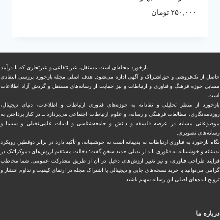
۲۵۰,۰۰۰
تومان
بازخورد مجله‌ای است مستقل، غیرانتفاعی و غیرتجاری که با درآمد
حاصل از تک‌فروشی و حق‌اشتراک و آگهی اداره می‌شود. ‏هدف اصلی مجله بازخورد بررسی انتقادی
مسایل حوزه فرهنگ و فناوری و ارتباطات و نیز حمایت از رسانه‌های مستقل و‌ گردش ‏آزاد اطلاعات
است.
بازخورد از منظر تحلیلی و نقادانه به حوزه‌های فناوری ارتباطات و اطلاعات، دنیای دیجیتال،
روزنامه‌نگاری، ‏مطالعات فرهنگی و رسانه، و علوم ارتباطات اجتماعی می‌پردازد ــ در کنار پرداختن به
موضوعاتی مشابه در عرصه فلسفه و دانش و ‏جامعه‌شناسی و ادبیات علمی‌تخیلی و سینما و
رسانه‌های تصویری.
نگاه بازخورد به فناوری ارتباطات نه بدبینانه است نه خوشبینانه، و تأکید دارد ‏در برابر دوقطبیِ رویکرد
بدبینانه و خوشبینانه به فناوری باید از بدیلی جدید سخن گفت: دخالت مستقیم ارزش‌های دموکراتیک در
‏فرایند طراحی فناوری، و نیز تغییر ارزش‌های دخيل در آن از طریق مشاركت عمومی. شما مخاطب
گرامی می‌توانید با خرید نسخه‌های چاپی و دیجیتالی یا ‏اشتراک مجله در ارتقای کیفیت و تداوم انتشار و
ترویج ایده‌های اصلی این رسانه سهیم باشید.
درباره ما