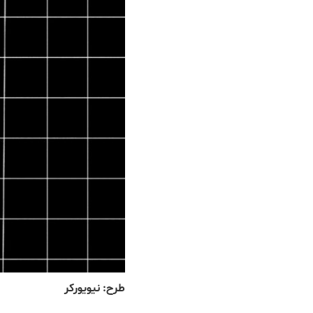
طرح: نیویورکر