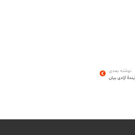
نوشته بعدی
یندۀ آزادی بیان