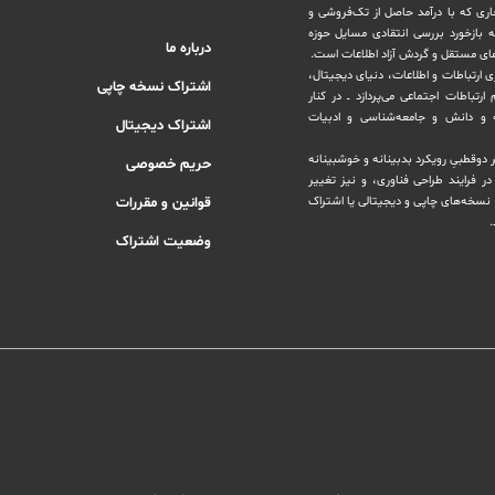
اری که با درآمد حاصل از تک‌فروشی و
ه بازخورد بررسی انتقادی مسایل حوزه
درباره ما
های مستقل و‌ گردش ‏آزاد اطلاعات است.
ری ارتباطات و اطلاعات، دنیای دیجیتال،
اشتراک نسخه چاپی
رتباطات اجتماعی می‌پردازد ــ در کنار
و دانش و ‏جامعه‌شناسی و ادبیات
اشتراک دیجیتال
بر دوقطبیِ رویکرد بدبینانه و خوشبینانه
حریم خصوصی
‏فرایند طراحی فناوری، و نیز تغییر
نسخه‌های چاپی و دیجیتالی یا ‏اشتراک
قوانین و مقررات
.
وضعیت اشتراک