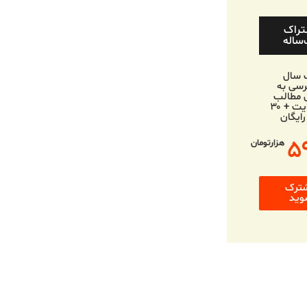
تراک
ساله
 سال
سی به
 مطالب
وب‌سایت + ۳۰
رایگان
۵
هزارتومان
ترک
وید